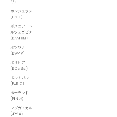
S/)
ホンジュラス
(HNL L)
ボスニア・ヘ
ルツェゴビナ
(BAM КМ)
ボツワナ
(BWP P)
ボリビア
(BOB Bs.)
ポルトガル
(EUR €)
ポーランド
(PLN zł)
マダガスカル
(JPY ¥)