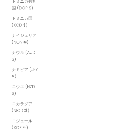
ドミニカ共和
国 (DOP $)
ドミニカ国
(XCD $)
ナイジェリア
(NGN ₦)
ナウル (AUD
$)
ナミビア (JPY
¥)
ニウエ (NZD
$)
ニカラグア
(NIO C$)
ニジェール
(XOF Fr)