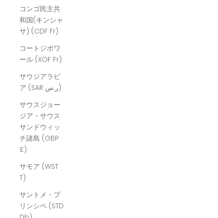
コンゴ民主共
和国(キンシャ
サ) (CDF Fr)
コートジボワ
ール (XOF Fr)
サウジアラビ
ア (SAR ر.س)
サウスジョー
ジア・サウス
サンドウィッ
チ諸島 (GBP
£)
サモア (WST
T)
サントメ・プ
リンシペ (STD
Db)