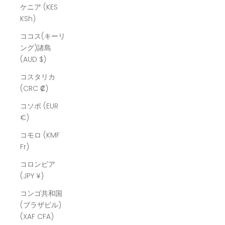
ケニア (KES
KSh)
ココス(キーリ
ング)諸島
(AUD $)
コスタリカ
(CRC ₡)
コソボ (EUR
€)
コモロ (KMF
Fr)
コロンビア
(JPY ¥)
コンゴ共和国
(ブラザビル)
(XAF CFA)