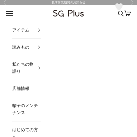
コンテンツへスキップ
夏季休業期間のお知らせ
前へ
次
SG Plus
メニュー
検索
カート
アイテム
読みもの
私たちの物
語り
店舗情報
帽子のメンテ
ナンス
はじめての方
へ