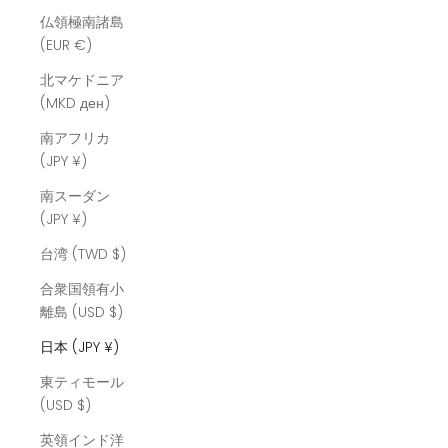
仏領極南諸島
(EUR €)
北マケドニア
(MKD ден)
南アフリカ
(JPY ¥)
南スーダン
(JPY ¥)
台湾 (TWD $)
合衆国領有小
離島 (USD $)
日本 (JPY ¥)
東ティモール
(USD $)
英領インド洋