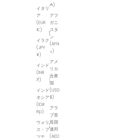
₼)
イタリ
ア
アフ
(EUR
ガニ
€)
スタ
ン
イラク
(AFN
(JPY
؋)
¥)
アメ
インド
リカ
(INR
合衆
₹)
国
(USD
インド
$)
ネシア
(IDR
アラ
Rp)
ブ首
長国
ウォリ
連邦
ス・フ
(AED
ツナ