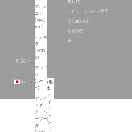
飛行帽
アルメ
アピアランスケア帽子
ニア
(AMD
その他の帽子
դր.)
小物雑貨
アンギ
傘
ラ
(XCD
$)
アンゴ
ラ
(JPY
国/地
日本 (JPY ¥)
¥)
域
ア
アンテ
イ
ィグ
ス
ア・バ
ラ
ーブー
ン
ダ
ド