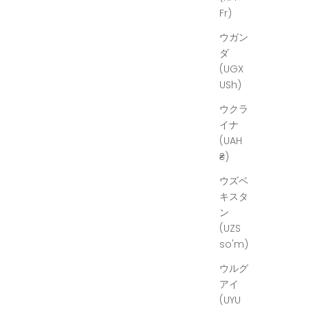
Fr)
ウガン
ダ
(UGX
USh)
ウクラ
イナ
(UAH
₴)
ウズベ
キスタ
ン
(UZS
so'm)
ウルグ
アイ
(UYU