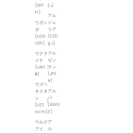
د.إ)
(XPF
Fr)
アル
ジェ
ウガン
リア
ダ
(DZD
(UGX
د.ج)
USh)
アル
ウクラ
ゼン
イナ
チン
(UAH
(JPY
₴)
¥)
ウズベ
アル
キスタ
バ
ン
(AWG
(UZS
ƒ)
so'm)
ア
ウルグ
ル
アイ