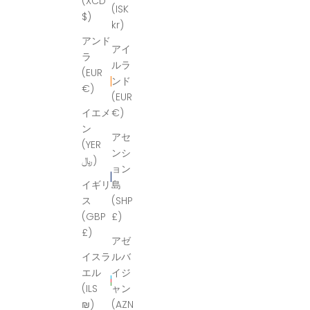
(XCD
(ISK
$)
kr)
アンド
アイ
ラ
ルラ
(EUR
ンド
€)
(EUR
イエメ
€)
ン
アセ
(YER
ンシ
﷼)
ョン
イギリ
島
ス
(SHP
(GBP
£)
£)
アゼ
イスラ
ルバ
エル
イジ
(ILS
ャン
₪)
(AZN