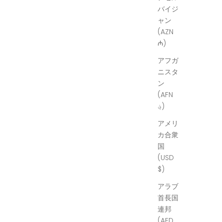
バイジ
ャン
(AZN
₼)
アフガ
ニスタ
ン
(AFN
؋)
アメリ
カ合衆
国
(USD
$)
アラブ
首長国
連邦
(AED