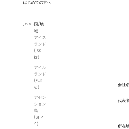
はじめての方へ
国/地
JPY ¥
域
アイス
ランド
(ISK
kr)
アイル
ランド
(EUR
会社
€)
アセン
代表
ション
島
(SHP
£)
所在