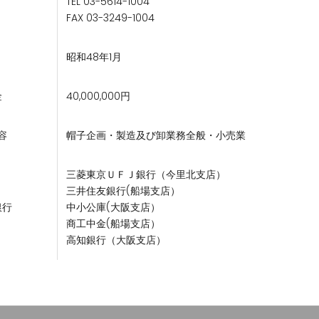
TEL 03-5614-1004
FAX 03-3249-1004
昭和48年1月
金
40,000,000円
容
帽子企画・製造及び卸業務全般・小売業
三菱東京ＵＦＪ銀行（今里北支店）
三井住友銀行(船場支店）
銀行
中小公庫(大阪支店）
商工中金(船場支店）
高知銀行（大阪支店）