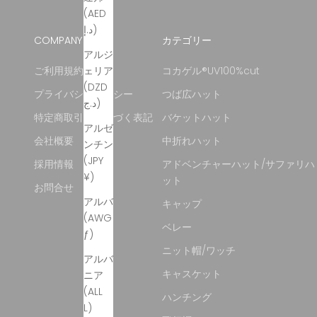
(AED
د.إ)
COMPANY
カテゴリー
アルジ
ェリア
ご利用規約
コカゲル®UV100%cut
(DZD
プライバシーポリシー
つば広ハット
د.ج)
特定商取引法に基づく表記
バケットハット
アルゼ
会社概要
中折れハット
ンチン
(JPY
採用情報
アドベンチャーハット/サファリハ
¥)
ット
お問合せ
アルバ
キャップ
(AWG
ベレー
ƒ)
ニット帽/ワッチ
アルバ
キャスケット
ニア
(ALL
ハンチング
L)