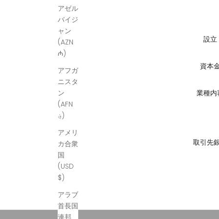
アゼル
バイジ
ャン
設立
(AZN
₼)
資本
アフガ
ニスタ
ン
業種内
(AFN
؋)
アメリ
取引先
カ合衆
国
(USD
$)
アラブ
首長国
連邦