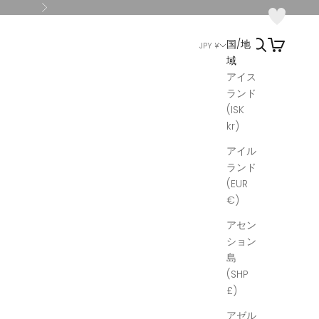
次へ
検索
カート
国/地
JPY ¥
域
アイス
ランド
(ISK
kr)
アイル
ランド
(EUR
€)
アセン
ション
島
(SHP
£)
アゼル