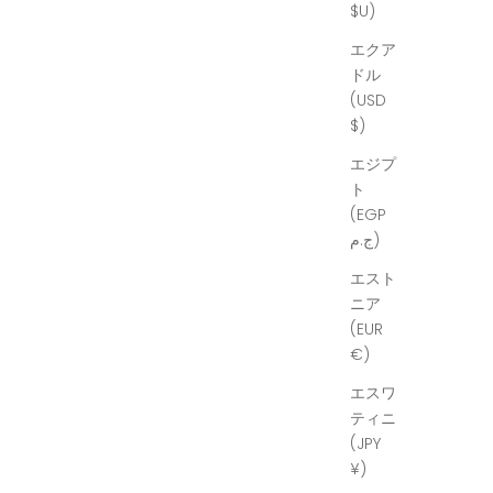
$U)
エクア
ドル
(USD
$)
エジプ
ト
(EGP
ج.م)
エスト
ニア
(EUR
€)
エスワ
ティニ
(JPY
¥)