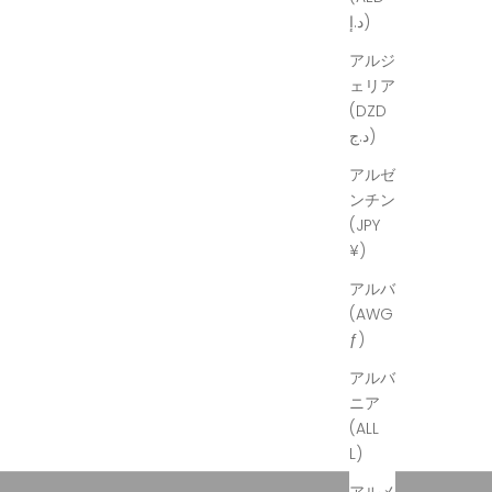
د.إ)
アルジ
ェリア
(DZD
د.ج)
アルゼ
ンチン
(JPY
¥)
アルバ
(AWG
ƒ)
アルバ
ニア
(ALL
L)