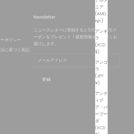
アルメ
ニア
(AMD
Newsletter
դր.)
約
ニュースレターに登録すると500円の割引ク
アンギ
ーポンをプレゼント！最新情報をいち早くお
ラ
シーポリシー
届けします。
(XCD
引法に基づく表記
$)
アンゴ
ラ
(JPY
登録
¥)
アンテ
ィグ
ア・バ
ーブー
ダ
(XCD