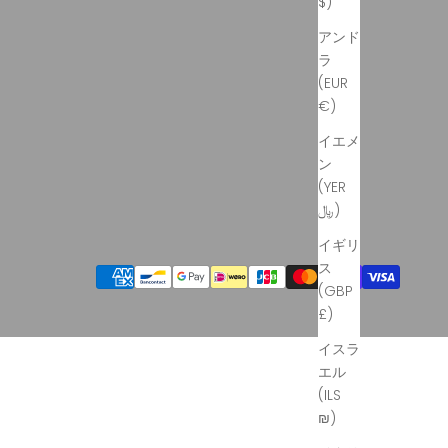
$)
アンド
ラ
(EUR
€)
イエメ
ン
(YER
﷼)
イギリ
ス
(GBP
£)
イスラ
エル
(ILS
₪)