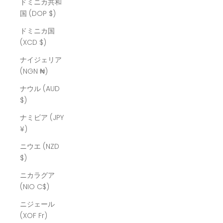
ドミニカ共和
国 (DOP $)
ドミニカ国
(XCD $)
ナイジェリア
(NGN ₦)
ナウル (AUD
$)
ナミビア (JPY
¥)
ニウエ (NZD
$)
ニカラグア
(NIO C$)
ニジェール
(XOF Fr)