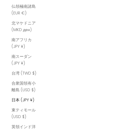
仏領極南諸島
(EUR €)
北マケドニア
(MKD ден)
南アフリカ
(JPY ¥)
南スーダン
(JPY ¥)
台湾 (TWD $)
合衆国領有小
離島 (USD $)
日本 (JPY ¥)
東ティモール
(USD $)
英領インド洋