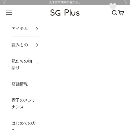
コンテンツへスキップ
夏季休業期間のお知らせ
前へ
次
SG Plus
メニュー
検索
カート
アイテム
読みもの
私たちの物
語り
店舗情報
帽子のメンテ
ナンス
はじめての方
へ