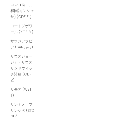
コンゴ民主共
和国(キンシャ
サ) (CDF Fr)
コートジボワ
ール (XOF Fr)
サウジアラビ
ア (SAR ر.س)
サウスジョー
ジア・サウス
サンドウィッ
チ諸島 (GBP
£)
サモア (WST
T)
サントメ・プ
リンシペ (STD
Db)