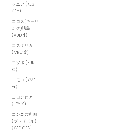
ケニア (KES
KSh)
ココス(キーリ
ング)諸島
(AUD $)
コスタリカ
(CRC ₡)
コソボ (EUR
€)
コモロ (KMF
Fr)
コロンビア
(JPY ¥)
コンゴ共和国
(ブラザビル)
(XAF CFA)