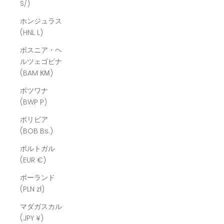
S/)
ホンジュラス
(HNL L)
ボスニア・ヘ
ルツェゴビナ
(BAM КМ)
ボツワナ
(BWP P)
ボリビア
(BOB Bs.)
ポルトガル
(EUR €)
ポーランド
(PLN zł)
マダガスカル
(JPY ¥)