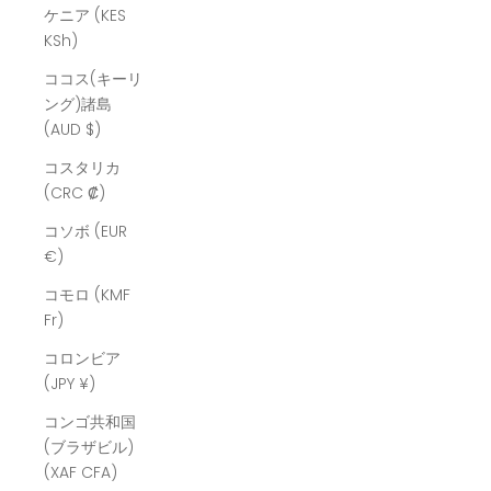
ケニア (KES
KSh)
ココス(キーリ
ング)諸島
(AUD $)
コスタリカ
(CRC ₡)
コソボ (EUR
€)
コモロ (KMF
Fr)
コロンビア
(JPY ¥)
コンゴ共和国
(ブラザビル)
(XAF CFA)