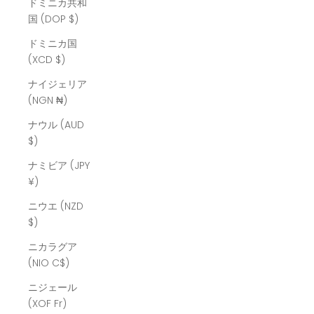
ドミニカ共和
国 (DOP $)
ドミニカ国
(XCD $)
ナイジェリア
(NGN ₦)
ナウル (AUD
$)
ナミビア (JPY
¥)
ニウエ (NZD
$)
ニカラグア
(NIO C$)
ニジェール
(XOF Fr)