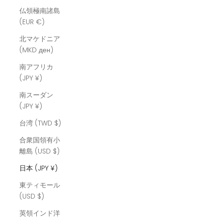
仏領極南諸島
(EUR €)
北マケドニア
(MKD ден)
南アフリカ
(JPY ¥)
南スーダン
(JPY ¥)
台湾 (TWD $)
合衆国領有小
離島 (USD $)
日本 (JPY ¥)
東ティモール
(USD $)
英領インド洋