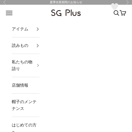
コンテンツへスキップ
夏季休業期間のお知らせ
前へ
次
SG Plus
メニュー
検索
カート
アイテム
読みもの
私たちの物
語り
店舗情報
帽子のメンテ
ナンス
はじめての方
へ