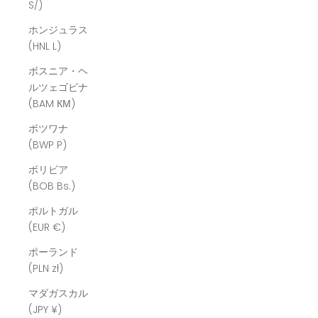
S/)
ホンジュラス
(HNL L)
ボスニア・ヘ
ルツェゴビナ
(BAM КМ)
ボツワナ
(BWP P)
ボリビア
(BOB Bs.)
ポルトガル
(EUR €)
ポーランド
(PLN zł)
マダガスカル
(JPY ¥)