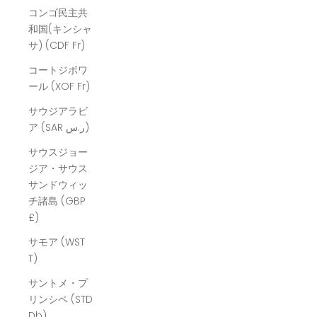
コンゴ民主共
和国(キンシャ
サ) (CDF Fr)
コートジボワ
ール (XOF Fr)
サウジアラビ
ア (SAR ر.س)
サウスジョー
ジア・サウス
サンドウィッ
チ諸島 (GBP
£)
サモア (WST
T)
サントメ・プ
リンシペ (STD
Db)