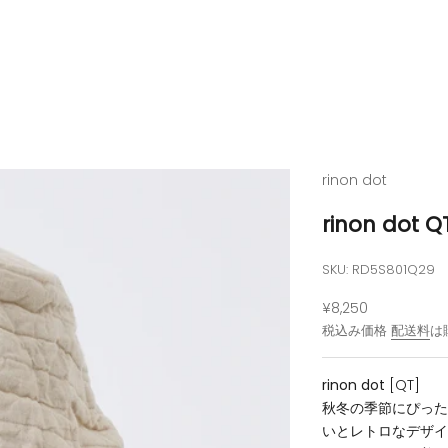
rinon dot
rinon dot
SKU: RD5S801Q29
セール価格
¥8,250
税込み価格
配送料
は
rinon dot
[QT]
秋冬の季節にぴっ
いとレトロなデザ