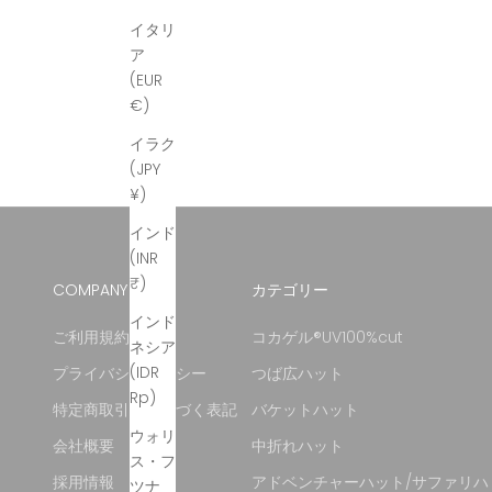
イタリ
ア
(EUR
€)
イラク
(JPY
¥)
インド
(INR
₹)
COMPANY
カテゴリー
インド
ご利用規約
コカゲル®UV100%cut
ネシア
(IDR
プライバシーポリシー
つば広ハット
Rp)
特定商取引法に基づく表記
バケットハット
ウォリ
会社概要
中折れハット
ス・フ
採用情報
アドベンチャーハット/サファリハ
ツナ