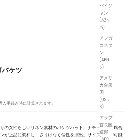
バイジ
ャン
(AZN
₼)
アフガ
ニスタ
ン
(AFN
؋)
 QTバケツ
アメリ
カ合衆
国
(USD
購入手続き時に計算されます。
$)
アラブ
首長国
たりの女性らしいリネン素材のバケツハット。ナチュラルな風合
連邦
インが上品に調和し、さりげなく個性を演出。サイズ調整が可能
(AED