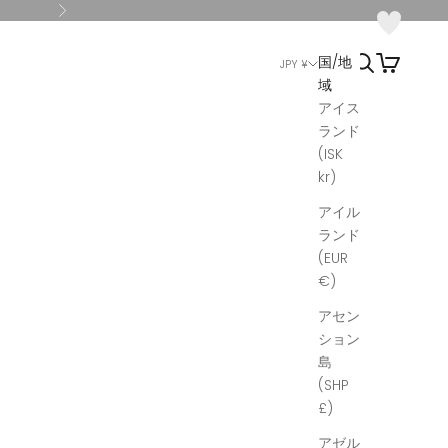
次へ
検索
カート
国/地
JPY ¥
域
アイス
ランド
(ISK
kr)
アイル
ランド
(EUR
€)
アセン
ション
島
(SHP
£)
アゼル