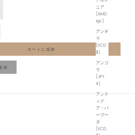
アルメ
ニア
(AMD
դր.)
増やす
アンギ
ラ
(XCD
カートに追加
$)
アンゴ
追加
ラ
(JPY
¥)
アンテ
ィグ
ア・バ
ーブー
ダ
(XCD