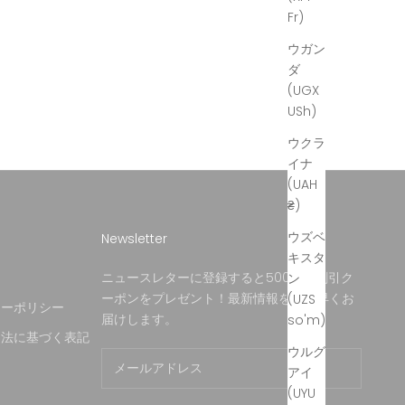
Fr)
ウガン
ダ
(UGX
USh)
ウクラ
イナ
(UAH
₴)
ウズベ
Newsletter
キスタ
約
ニュースレターに登録すると500円の割引ク
ン
ーポンをプレゼント！最新情報をいち早くお
(UZS
シーポリシー
届けします。
so'm)
引法に基づく表記
ウルグ
アイ
(UYU