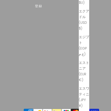
$U)
登録
エクア
ドル
(USD
$)
エジプ
ト
(EGP
ج.م)
エスト
ニア
(EUR
€)
エスワ
ティニ
(JPY
¥)