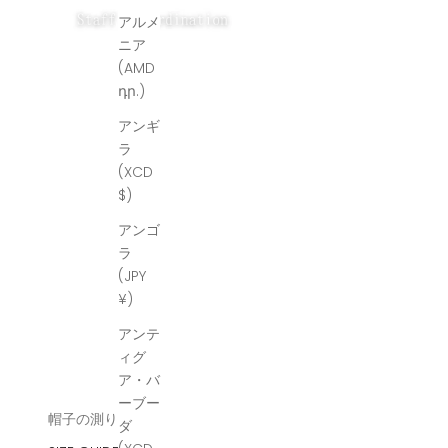
アルメ
ニア
(AMD
դր.)
アンギ
ラ
(XCD
$)
アンゴ
ラ
(JPY
¥)
アンテ
ィグ
ア・バ
ーブー
帽子の測り方
ダ