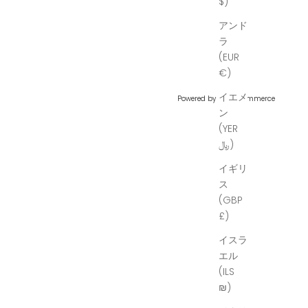
$)
アンド
ラ
(EUR
€)
イエメ
Powered by
Hura Commerce
ン
(YER
﷼)
イギリ
ス
(GBP
£)
イスラ
エル
(ILS
₪)