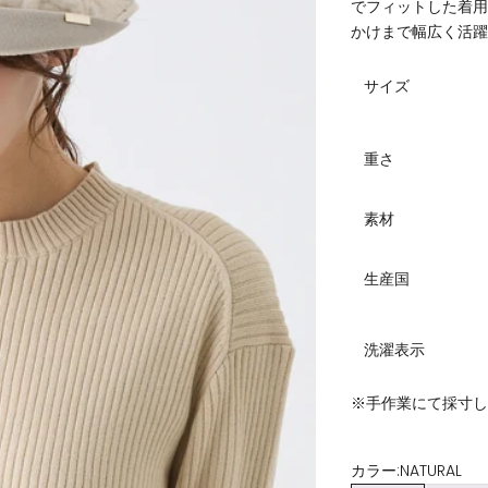
でフィットした着
かけまで幅広く活
サイズ
重さ
素材
生産国
洗濯表示
※手作業にて採寸
カラー:
NATURAL