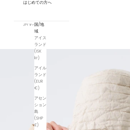
はじめての方へ
国/地
JPY ¥
域
アイス
ランド
(ISK
kr)
アイル
ランド
(EUR
€)
アセン
ション
島
(SHP
£)