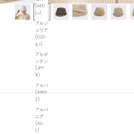
(AED
د.إ)
アルジ
ェリア
(DZD
د.ج)
アルゼ
ンチン
(JPY
¥)
アルバ
(AWG
ƒ)
アルバ
ニア
(ALL
L)