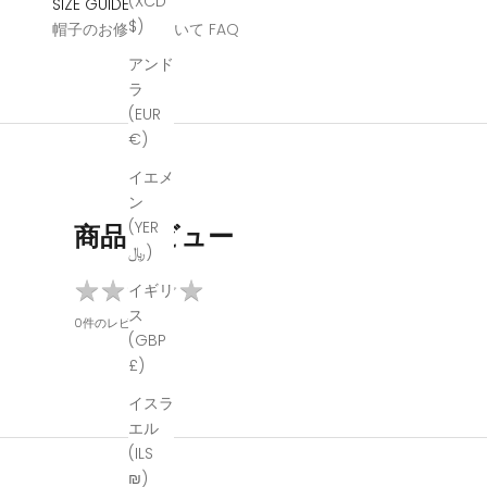
(XCD
SIZE GUIDE
$)
帽子のお修理について
FAQ
アンド
ラ
(EUR
€)
イエメ
ン
(YER
商品レビュー
﷼)
★
★
★
★
★
★
★
★
★
★
イギリ
ス
0件のレビュー
(GBP
£)
イスラ
エル
(ILS
₪)