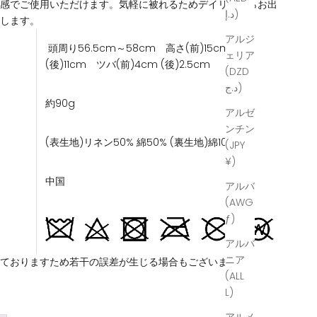
用感でご使用いただけます。気軽に被れるためデイリーからお出
د.إ)
躍します。
アルジ
頭周り56.5cm～58cm 高さ(前)15cm
ェリア
(後)11cm ツバ(前)4cm (後)2.5cm
(DZD
د.ج)
約90g
アルゼ
ンチン
(表生地)リネン50% 綿50% (裏生地)綿100%
(JPY
¥)
中国
アルバ
(AWG
ƒ)
アルバ
ニア
しておりますため若干の誤差が生じる場合もございます。
(ALL
L)