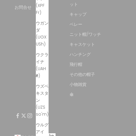
ット
(XPF
お問合せ
Fr)
キャップ
ウガン
ベレー
ダ
ニット帽/ワッチ
(UGX
USh)
キャスケット
ハンチング
ウクラ
イナ
飛行帽
(UAH
その他の帽子
₴)
小物雑貨
ウズベ
キスタ
傘
ン
(UZS
so'm)
ウルグ
アイ