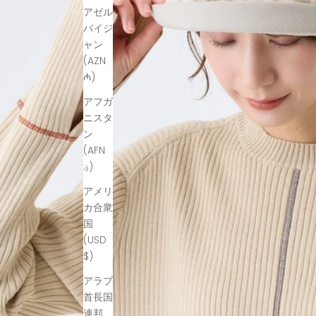
アゼル
バイジ
ャン
(AZN
₼)
アフガ
ニスタ
ン
(AFN
؋)
アメリ
カ合衆
国
(USD
$)
アラブ
首長国
連邦