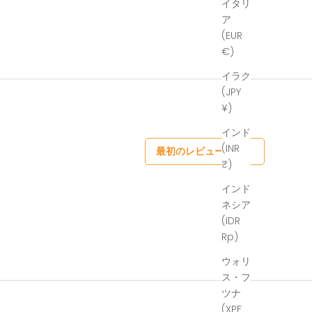
イタリ
ア
(EUR
€)
イラク
(JPY
¥)
インド
(INR
最初のレビューを書く
₹)
インド
ネシア
(IDR
Rp)
ウォリ
ス・フ
ツナ
(XPF