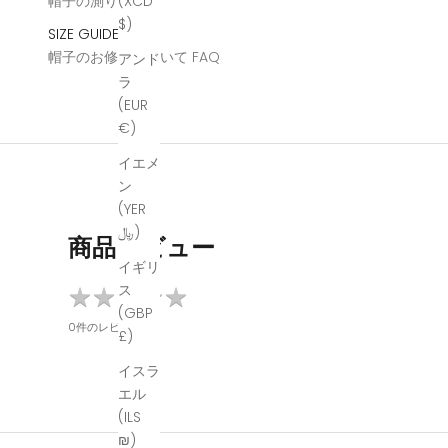
帽子の測り方
(XCD
$)
SIZE GUIDE
帽子のお修理について
FAQ
アンド
ラ
(EUR
€)
イエメ
ン
(YER
﷼)
商品レビュー
イギリ
★
★
★
★
★
★
ス
★
★
★
★
(GBP
0件のレビュー
£)
イスラ
エル
(ILS
₪)