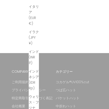
イタリ
ア
(EUR
€)
イラク
(JPY
¥)
インド
(INR
₹)
インド
COMPANY
カテゴリー
ネシア
ご利用規約
コカゲル®UV100%cut
(IDR
Rp)
プライバシーポリシー
つば広ハット
ウォリ
特定商取引法に基づく表記
バケットハット
ス・フ
会社概要
中折れハット
ツナ