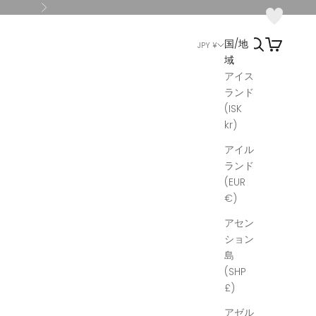
次へ
検索
カート
国/地
JPY ¥
域
アイス
ランド
(ISK
kr)
アイル
ランド
(EUR
€)
アセン
ション
島
(SHP
£)
アゼル