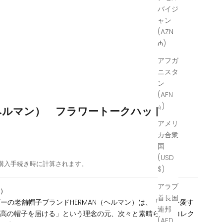
バイジ
ャン
(AZN
₼)
アフガ
ニスタ
ン
(AFN
؋)
（ヘルマン） フラワートークハット
アメリ
カ合衆
国
(USD
購入手続き時に計算されます。
$)
アラブ
ン）
首長国
ルギーの老舗帽子ブランドHERMAN（ヘルマン）は、「帽子を愛す
連邦
最高の帽子を届ける」という理念の元、次々と素晴らしいコレク
(AED