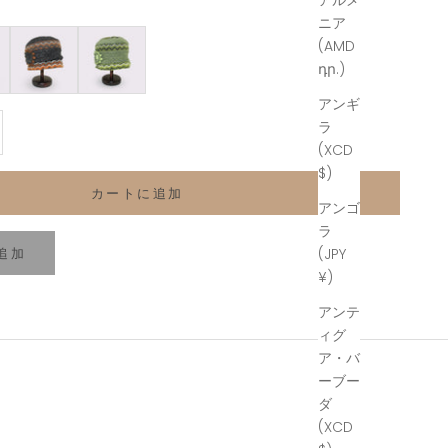
アルメ
ニア
GRAY
KHAKI
(AMD
դր.)
アンギ
増やす
ラ
(XCD
$)
カートに追加
アンゴ
ラ
追加
(JPY
¥)
アンテ
ィグ
ア・バ
ーブー
ダ
(XCD