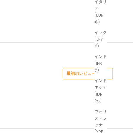
イタリ
ア
(EUR
€)
イラク
(JPY
¥)
インド
(INR
₹)
最初のレビューを書く
インド
ネシア
(IDR
Rp)
ウォリ
ス・フ
ツナ
(XPF