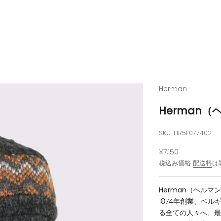
Herman
Herman
SKU: HR5F077402
セール価格
¥7,150
税込み価格
配送料
は
Herman（ヘルマ
1874年創業、ベ
る全ての人々へ、