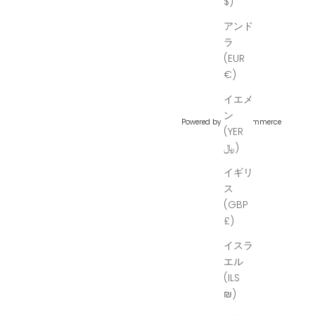
$)
アンド
ラ
(EUR
€)
イエメ
ン
Powered by
Hura Commerce
(YER
﷼)
イギリ
ス
(GBP
£)
イスラ
エル
(ILS
₪)