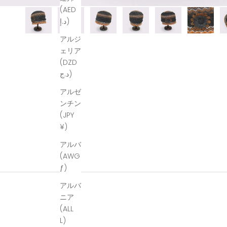
(AED
د.إ)
アルジ
ェリア
(DZD
د.ج)
アルゼ
ンチン
(JPY
¥)
アルバ
(AWG
ƒ)
アルバ
ニア
(ALL
L)