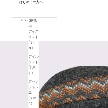
はじめての方へ
国/地
JPY ¥
域
アイス
ランド
(ISK
kr)
アイル
ランド
(EUR
€)
アセン
ション
島
(SHP
£)