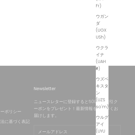
Fr)
ウガン
ダ
(UGX
USh)
ウクラ
イナ
(UAH
₴)
ウズベ
キスタ
Newsletter
ン
(UZS
約
ニュースレターに登録すると500円の割引ク
so'm)
ーポンをプレゼント！最新情報をいち早くお
シーポリシー
届けします。
ウルグ
引法に基づく表記
アイ
(UYU