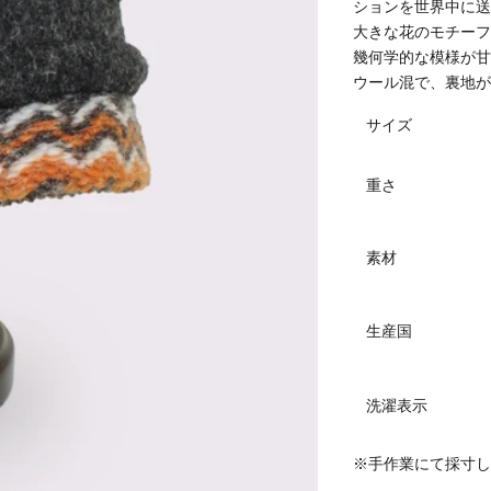
ションを世界中に
大きな花のモチー
幾何学的な模様が
ウール混で、裏地
サイズ
重さ
素材
生産国
洗濯表示
※手作業にて採寸