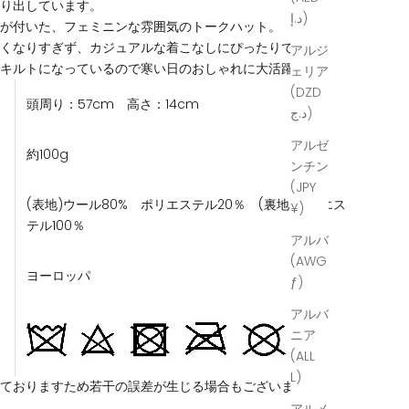
送り出しています。
د.إ)
フが付いた、フェミニンな雰囲気のトークハット。
甘くなりすぎず、カジュアルな着こなしにぴったりです。
アルジ
がキルトになっているので寒い日のおしゃれに大活躍。
ェリア
(DZD
頭周り：57cm 高さ：14cm
د.ج)
アルゼ
約100g
ンチン
(JPY
(表地)ウール80% ポリエステル20％ (裏地)ポリエス
¥)
テル100％
アルバ
(AWG
ヨーロッパ
ƒ)
アルバ
ニア
(ALL
L)
しておりますため若干の誤差が生じる場合もございます。