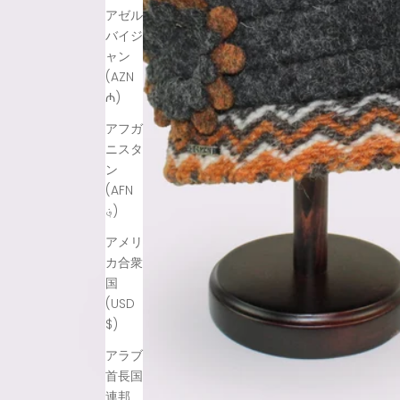
アゼル
バイジ
ャン
(AZN
₼)
アフガ
ニスタ
ン
(AFN
؋)
アメリ
カ合衆
国
(USD
$)
アラブ
首長国
連邦