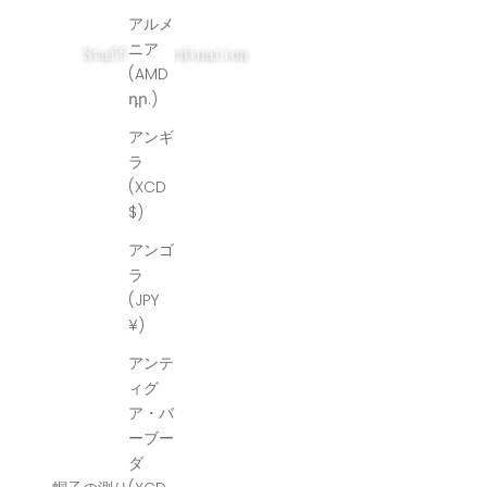
アルメ
ニア
(AMD
դր.)
アンギ
ラ
(XCD
$)
アンゴ
ラ
(JPY
¥)
アンテ
ィグ
ア・バ
ーブー
ダ