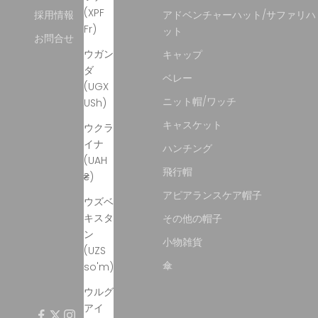
(XPF
採用情報
アドベンチャーハット/サファリハ
Fr)
ット
お問合せ
ウガン
キャップ
ダ
ベレー
(UGX
ニット帽/ワッチ
USh)
キャスケット
ウクラ
イナ
ハンチング
(UAH
飛行帽
₴)
アピアランスケア帽子
ウズベ
キスタ
その他の帽子
ン
小物雑貨
(UZS
傘
so'm)
ウルグ
アイ