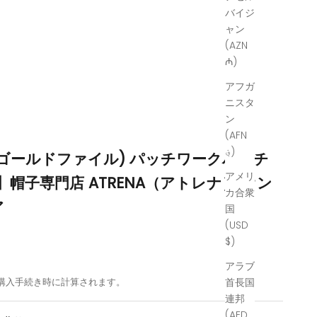
バイジ
ャン
(AZN
₼)
アフガ
ニスタ
ン
(AFN
؋)
IL(ゴールドファイル) パッチワークハンチ
アメリ
】帽子専門店 ATRENA（アトレナ） オン
カ合衆
ア
国
(USD
$)
アラブ
購入手続き時に計算されます。
首長国
連邦
(AED