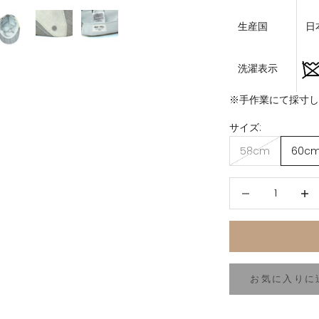
生産国
日
洗濯表示
※手作業にて採寸
サイズ:
58cm
60c
数量を減らす
数量を
お気に入りに