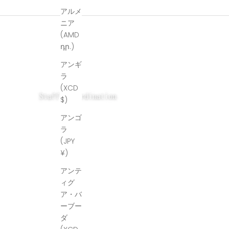
アルメ
ニア
(AMD
դր.)
アンギ
ラ
(XCD
$)
アンゴ
ラ
(JPY
¥)
アンテ
ィグ
ア・バ
ーブー
ダ