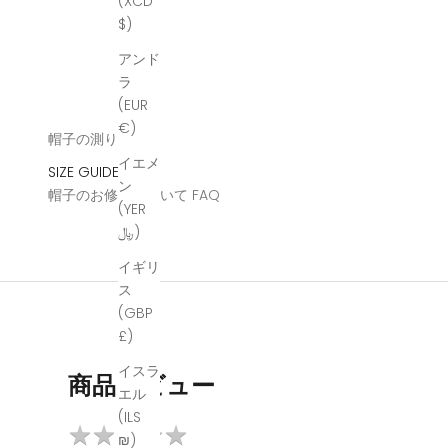
(XCD
$)
アンド
ラ
(EUR
€)
帽子の測り方
イエメ
SIZE GUIDE
ン
帽子のお修理について
FAQ
(YER
﷼)
イギリ
ス
(GBP
£)
イスラ
商品レビュー
エル
(ILS
★
★
★
★
★
★
★
★
★
★
₪)