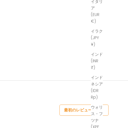
イタリ
ア
(EUR
€)
イラク
(JPY
¥)
インド
(INR
₹)
インド
ネシア
(IDR
Rp)
ウォリ
最初のレビューを書く
ス・フ
ツナ
(XPF