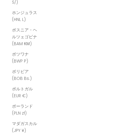
S/)
ホンジュラス
(HNL L)
ボスニア・ヘ
ルツェゴビナ
(BAM КМ)
ボツワナ
(BWP P)
ボリビア
(BOB Bs.)
ポルトガル
(EUR €)
ポーランド
(PLN zł)
マダガスカル
(JPY ¥)