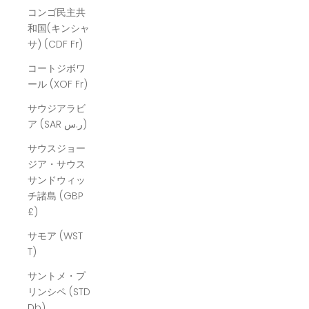
コンゴ民主共
和国(キンシャ
サ) (CDF Fr)
コートジボワ
ール (XOF Fr)
サウジアラビ
ア (SAR ر.س)
サウスジョー
ジア・サウス
サンドウィッ
チ諸島 (GBP
£)
サモア (WST
T)
サントメ・プ
リンシペ (STD
Db)