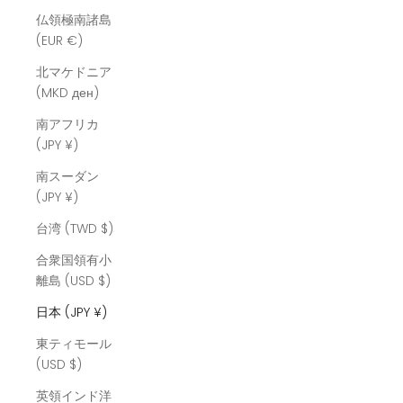
仏領極南諸島
(EUR €)
北マケドニア
(MKD ден)
南アフリカ
(JPY ¥)
南スーダン
(JPY ¥)
台湾 (TWD $)
合衆国領有小
離島 (USD $)
日本 (JPY ¥)
東ティモール
(USD $)
英領インド洋