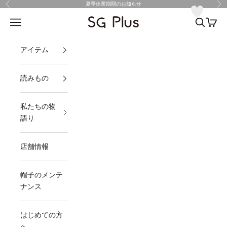
コンテンツへスキップ
夏季休業期間のお知らせ
前へ
次
SG Plus
メニュー
検索
カート
アイテム
読みもの
私たちの物
語り
店舗情報
帽子のメンテ
ナンス
はじめての方
へ