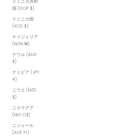
ドミニカ共和
国 (DOP $)
ドミニカ国
(XCD $)
ナイジェリア
(NGN ₦)
ナウル (AUD
$)
ナミビア (JPY
¥)
ニウエ (NZD
$)
ニカラグア
(NIO C$)
ニジェール
(XOF Fr)